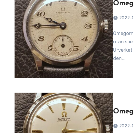
Omega
2022-
Omegorna
utan spe
Urverket
den…
Omega
2022-