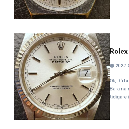
Rolex
2022-
Ok, då hö
Bara nam
tidigare 