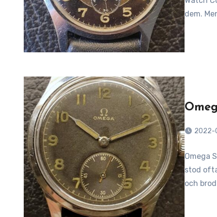
Watch Co
dem. Men
Omeg
2022-
Omega S
stod oft
och brod