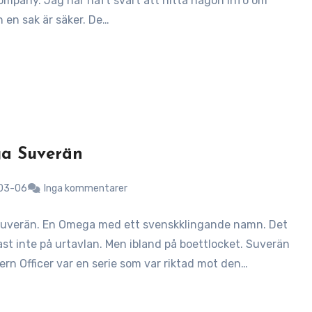
mpany. Jag har haft svårt att hitta någon info om
 en sak är säker. De…
a Suverän
03-06
Inga kommentarer
uverän. En Omega med ett svenskklingande namn. Det
ast inte på urtavlan. Men ibland på boettlocket. Suverän
ern Officer var en serie som var riktad mot den…