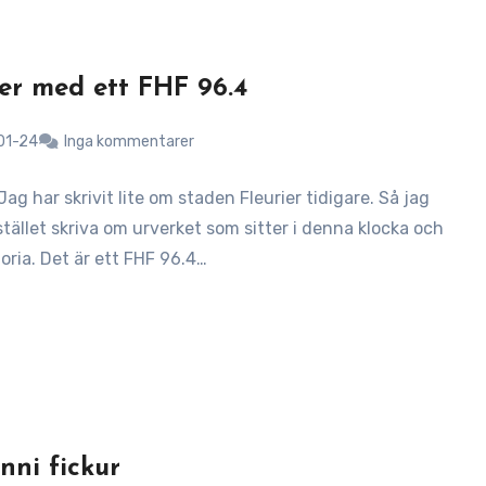
ier med ett FHF 96.4
01-24
Inga kommentarer
 Jag har skrivit lite om staden Fleurier tidigare. Så jag
stället skriva om urverket som sitter i denna klocka och
oria. Det är ett FHF 96.4…
nni fickur