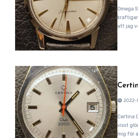
Omega Se
kraftiga
att jag 
Certi
2022-
Certina C
visst gl
mig för a