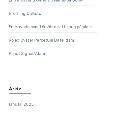
En välanvänd Omega Seamaster 300M
Breitling Callisto
En Movado som försökte sätta mig på plats
Rolex Oyster Perpetual Date, dam
Poljot Signal/Alarm
Arkiv
januari 2025