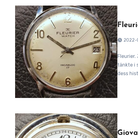
Fleur
2022-
Fleurier.
tänkte i 
dess hist
Giova