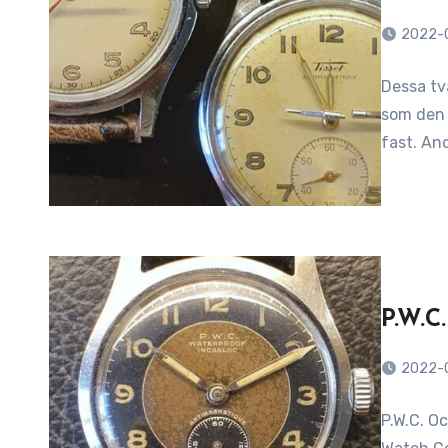
2022-
Dessa tv
som den 
fast. And
P.W.C
2022-
P.W.C. Oc