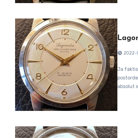
Lagon
2022-
Ja faktis
postorder
absolut i