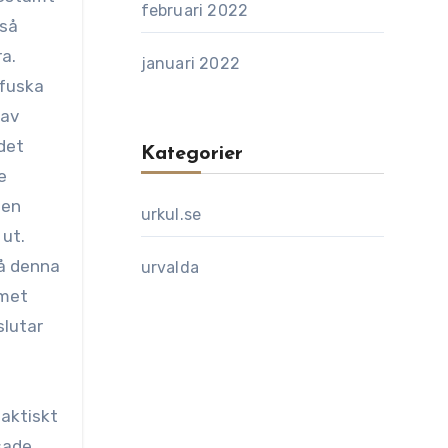
februari 2022
 så
ra.
januari 2022
 fuska
 av
 det
Kategorier
e
gen
urkul.se
 ut.
på denna
urvalda
mmet
slutar
aktiskt
sade