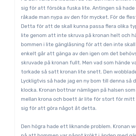
sig för att försöka fuska lite. Antingen så had
råkade man nypa av den för mycket. För de flest
Detta för att de skall kunna passa flera olika 
lite genom att inte skruva på kronan helt och 
bommen i lite gänglåsning för att den inte skal
enkelt går att gänga av den igen om det behövs
skruvade på kronan fullt. Men vad som hände var
torkade så satt kronan lite snett. Den wobblade 
Lyckligtvis så hade jag en ny bom till denna så d
klocka. Kronan bottnar nämligen på halsen som 
mellan krona och boett är lite för stort för mit
sig för att göra något åt detta.
Den högra hade ett liknande problem. Kronan w
på att bommen var något krökt i änden med gän