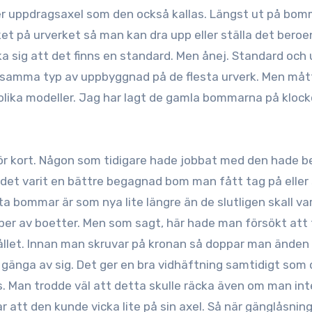
rket på urverket så man kan dra upp eller ställa det bero
ka sig att det finns en standard. Men ånej. Standard och 
har samma typ av uppbyggnad på de flesta urverk. Men må
ls olika modeller. Jag har lagt de gamla bommarna på kloc
 för kort. Någon som tidigare hade jobbat med den hade 
e det varit en bättre begagnad bom man fått tag på eller
a bommar är som nya lite längre än de slutligen skall va
typer av boetter. Men som sagt, här hade man försökt att
hållet. Innan man skruvar på kronan så doppar man änden
l gänga av sig. Det ger en bra vidhäftning samtidigt som
. Man trodde väl att detta skulle räcka även om man int
 att den kunde vicka lite på sin axel. Så när gänglåsnin