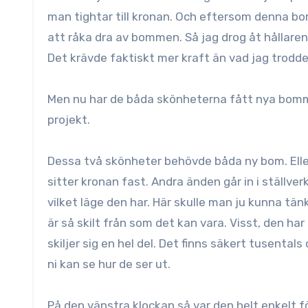
man tightar till kronan. Och eftersom denna bom
att råka dra av bommen. Så jag drog åt hållaren
Det krävde faktiskt mer kraft än vad jag trodde
Men nu har de båda skönheterna fått nya bommar
projekt.
Dessa två skönheter behövde båda ny bom. Ell
sitter
kronan fast. Andra änden går in i ställve
vilket läge den har. Här skulle man ju kunna tän
är så skilt från som det kan vara. Visst, den 
skiljer sig en hel del. Det finns säkert tusenta
ni kan se hur de ser ut.
På den vänstra klockan så var den helt enkelt