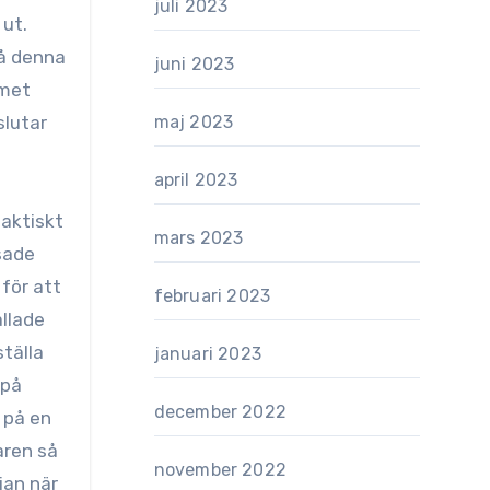
juli 2023
 ut.
på denna
juni 2023
mmet
slutar
maj 2023
april 2023
aktiskt
mars 2023
sade
 för att
februari 2023
allade
ställa
januari 2023
 på
december 2022
 på en
aren så
november 2022
jan när