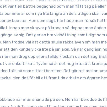
e det varit en bättre begagnad bom man fått tag på eller
a bommar är som nya lite längre än de slutligen skall va
typer av boetter. Men som sagt, här hade man försökt att
hållet. Innan man skruvar på kronan så doppar man änden
l gänga av sig. Det ger en bra vidhäftning samtidigt som
. Man trodde väl att detta skulle räcka även om man int
 att den kunde vicka lite på sin axel. Så när gänglåsnin
när man drog upp eller ställde klockan och det såg trist
et var enkelt fixat. Tyvärr så är det nog inte rätt krona 
den träs på som sitter i boetten. Det gör att mellanru
t tycke. Men det får bli ett framtida arbete om ägaren be
obblade när man snurrade på den. Men här berodde det f
gan. Nu det visade sig att jag hade en ny bom som pas