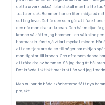
detta urverk också. Ibland skall man ha lite tur.
testa en sak. Bommen har en liten midja på mitte
setting lever. Det är den som gör att funktionen 
den när man drar ut kronan. Den här midjan är ga
kronan så sätter jag bommen i en så kallad pe
borrmaskin, fast självklart mycket mindre. Här 
att den tjockare delen till höger om midjan sp
man tightar till kronan. Och eftersom denna bom
att råka dra av bommen. Så jag drog åt hållaren
Det krävde faktiskt mer kraft än vad jag trodde
Men nu har de båda skönheterna fått nya bommar
projekt.