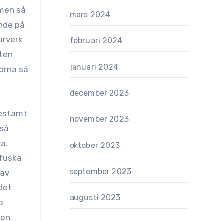
mars 2024
ende på
urverk
februari 2024
tten
januari 2024
korna så
december 2023
bestämt
november 2023
 så
ra.
oktober 2023
 fuska
september 2023
 av
 det
augusti 2023
e
gen