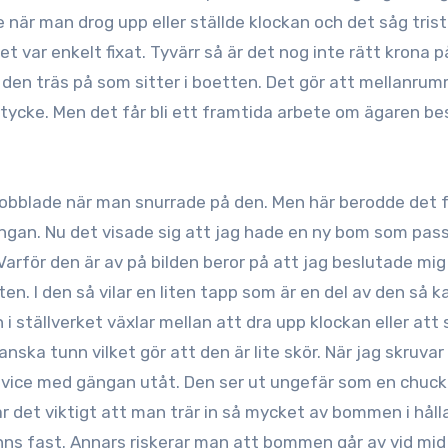
när man drog upp eller ställde klockan och det såg trist
et var enkelt fixat. Tyvärr så är det nog inte rätt krona 
den träs på som sitter i boetten. Det gör att mellanru
t tycke. Men det får bli ett framtida arbete om ägaren be
obblade när man snurrade på den. Men här berodde det f
gan. Nu det visade sig att jag hade en ny bom som pas
 Varför den är av på bilden beror på att jag beslutade mig
n. I den så vilar en liten tapp som är en del av den så k
i ställverket växlar mellan att dra upp klockan eller att 
nska tunn vilket gör att den är lite skör. När jag skruvar
n vice med gängan utåt. Den ser ut ungefär som en chuck
är det viktigt att man trär in så mycket av bommen i håll
änns fast. Annars riskerar man att bommen går av vid mid