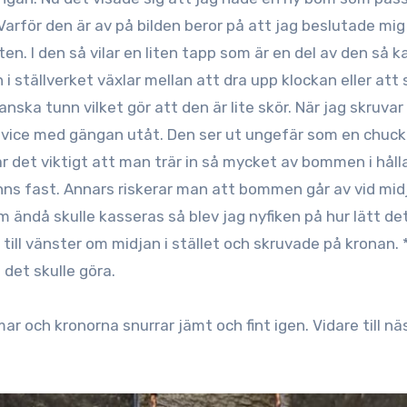
 Varför den är av på bilden beror på att jag beslutade mig
n. I den så vilar en liten tapp som är en del av den så k
i ställverket växlar mellan att dra upp klockan eller att 
nska tunn vilket gör att den är lite skör. När jag skruvar
n vice med gängan utåt. Den ser ut ungefär som en chuck
är det viktigt att man trär in så mycket av bommen i håll
änns fast. Annars riskerar man att bommen går av vid mid
 ändå skulle kasseras så blev jag nyfiken på hur lätt de
 till vänster om midjan i stället och skruvade på kronan.
 det skulle göra.
 och kronorna snurrar jämt och fint igen. Vidare till nä