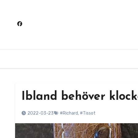
Hoppa
till
innehåll
Ibland behöver klock
2022-03-23
#Richard
,
#Tissot