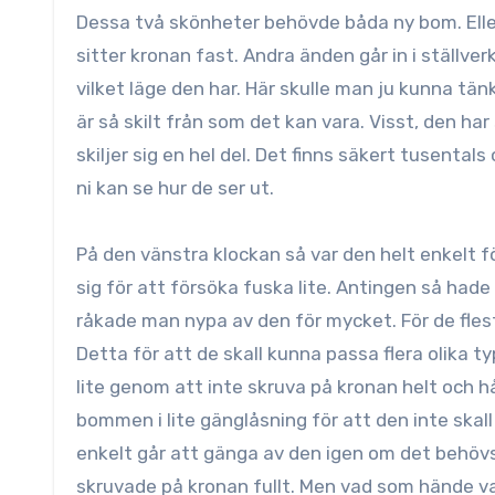
Dessa två skönheter behövde båda ny bom. Eller uppdragsaxel som den också kallas. Längst ut på bommen så
sitter
kronan fast. Andra änden går in i ställve
vilket läge den har. Här skulle man ju kunna tän
är så skilt från som det kan vara. Visst, den 
skiljer sig en hel del. Det finns säkert tusenta
ni kan se hur de ser ut.
På den vänstra klockan så var den helt enkelt
sig för att försöka fuska lite. Antingen så had
råkade man nypa av den för mycket. För de flest
Detta för att de skall kunna passa flera olika 
lite genom att inte skruva på kronan helt och 
bommen i lite gänglåsning för att den inte skal
enkelt går att gänga av den igen om det behövs
skruvade på kronan fullt. Men vad som hände var