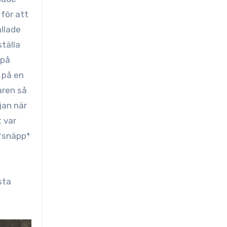
 för att
allade
ställa
 på
 på en
aren så
jan när
t var
 *snäpp*
sta