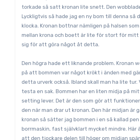
torkade så satt kronan lite snett. Den wobblade 
Lyckligtvis så hade jag en ny bom till denna så d
klocka. Kronan bottnar nämligen på halsen som 
mellan krona och boett är lite för stort för mit
sig för att göra något åt detta.
Den högra hade ett liknande problem. Kronan w
på att bommen var något krökt i änden med gän
detta urverk också. Ibland skall man ha lite tur.
testa en sak. Bommen har en liten midja på mitte
setting lever. Det är den som gör att funktionen 
den när man drar ut kronan. Den här midjan är ga
kronan så sätter jag bommen i en så kallad pe
borrmaskin, fast självklart mycket mindre. Här 
att den tjockare delen till höger om midjan sp