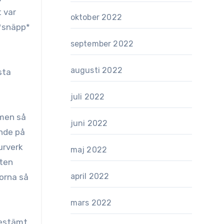
t var
oktober 2022
 *snäpp*
september 2022
augusti 2022
sta
juli 2022
mmen så
juni 2022
ende på
urverk
maj 2022
tten
april 2022
korna så
mars 2022
bestämt