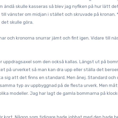
 ändå skulle kasseras så blev jag nyfiken på hur lätt de
 till vänster om midjan i stället och skruvade på kronan.
 det skulle göra.
 och kronorna snurrar jämt och fint igen. Vidare till nä
er uppdragsaxel som den också kallas. Längst ut på bo
rket på urverket så man kan dra upp eller ställa det bero
ka sig att det finns en standard. Men ånej. Standard och 
har samma typ av uppbyggnad på de flesta urverk. Men må
ls olika modeller. Jag har lagt de gamla bommarna på kloc
 för kort. Någon som tidigare hade jobbat med den hade 