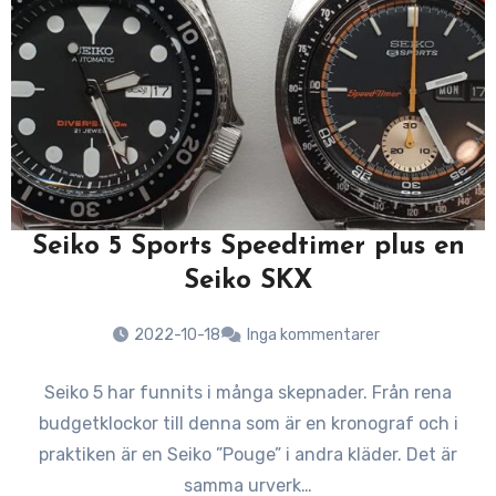
Seiko 5 Sports Speedtimer plus en
Seiko SKX
2022-10-18
Inga kommentarer
Seiko 5 har funnits i många skepnader. Från rena
budgetklockor till denna som är en kronograf och i
praktiken är en Seiko ”Pouge” i andra kläder. Det är
samma urverk…