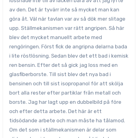
lossnade lite till av lacken bara av att jag lyfte
av den. Det är tyvärr inte så mycket man kan
göra åt. Väl när tavlan var av så dök mer slitage
upp. Ställmekanismen var rätt angripen. Så här
blev det mycket manuellt arbete med
rengöringen. Först fick de angripna delarna bada
i lite röstlösning. Sedan blev det ett bad i kemisk
ren bensin. Efter det så gick jag loss med en
glasfiberborste. Till sist blev det nya bad i
bensinen och till sist isopropanol för att skölja
bort alla rester efter partiklar från metall och
borste. Jag har lagt upp en dubbelbild på före
och efter detta arbete. Det här är ett
tidsödande arbete och man måste ha tålamod.
Om det som i ställmekanismen är delar som