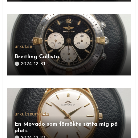
urkul.se
Breitling Callisto
2024-12-31
urkul.se
urvalda
En Movado som försökte sätta mig på
plats
2024-12-27