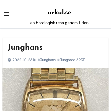
Hoppa
till
urkul.se
innehåll
en horologisk resa genom tiden
Junghans
2022-10-26
#Junghans
,
#Junghans 693E