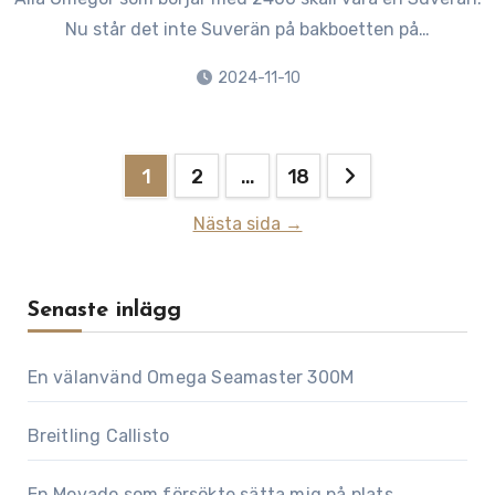
Nu står det inte Suverän på bakboetten på…
2024-11-10
Sidnumrering
1
2
…
18
för
Nästa sida →
inlägg
Senaste inlägg
En välanvänd Omega Seamaster 300M
Breitling Callisto
En Movado som försökte sätta mig på plats