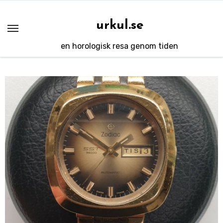
Hoppa
till
urkul.se
innehåll
en horologisk resa genom tiden