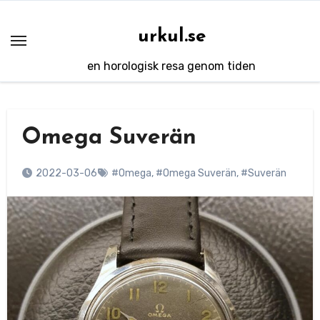
Hoppa
till
urkul.se
innehåll
en horologisk resa genom tiden
Omega Suverän
2022-03-06
#Omega
,
#Omega Suverän
,
#Suverän