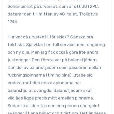
Serienumret på urverket, som är ett 30T2PC,
daterar den till mitten av 40-talet. Troligtvis
1944.
Hur var då urverket i för skick? Ganska bra
faktiskt. Självklart en full service med rengöring
och ny olja. Men jag fick också göra lite andra
justeringar. Den första var på balansfjädern.
Den del av balansfjädern som passerar mellan
ruckningspinnarna (timing pins) lutade sig
endast mot den ena av pinnarna när
balanshjulet svängde. Balansfjädern skall i
viloläge ligga precis mitt emellan pinnarna.
Sedan skall den ta i den ena pinnen när hjulet
svänger åt ena hållet och tvärt om. Det är dessa