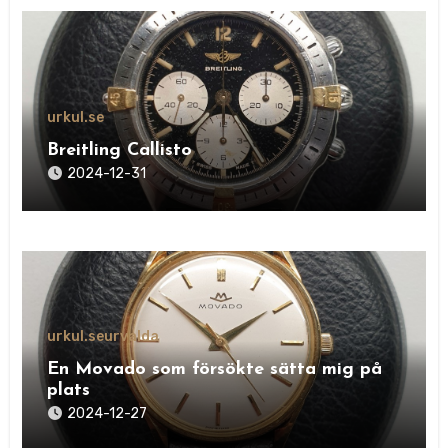
urkul.se
Breitling Callisto
2024-12-31
urkul.se
urvalda
En Movado som försökte sätta mig på
plats
2024-12-27