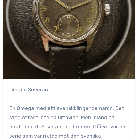
Omega Suverän.
En Omega med ett svenskklingande namn. Det
stod oftast inte på urtavlan. Men ibland på
boettlocket. Suverän och brodern Officer var en
serie som
var riktad mot den svenska