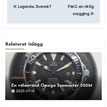
Inläggsnavigering
Lagonda, Svensk?
P.W.C. en riktig
snygging
Relaterat Inlägg
urkul.se
En välanvänd Omega Seamaster 300M
2025-01-15