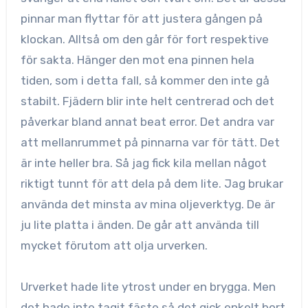
pinnar man flyttar för att justera gången på
klockan. Alltså om den går för fort respektive
för sakta. Hänger den mot ena pinnen hela
tiden, som i detta fall, så kommer den inte gå
stabilt. Fjädern blir inte helt centrerad och det
påverkar bland annat beat error. Det andra var
att mellanrummet på pinnarna var för tätt. Det
är inte heller bra. Så jag fick kila mellan något
riktigt tunnt för att dela på dem lite. Jag brukar
använda det minsta av mina oljeverktyg. De är
ju lite platta i änden. De går att använda till
mycket förutom att olja urverken.
Urverket hade lite ytrost under en brygga. Men
det hade inte tagit fäste så det gick enkelt bort