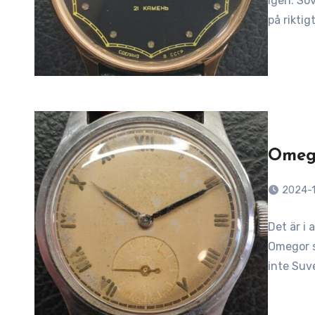
igen. Sov
på rikti
Omeg
2024-1
Det är i 
Omegor s
inte Suv