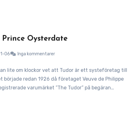
 Prince Oysterdate
11-06
Inga kommentarer
n lite om klockor vet att Tudor är ett systeföretag till
et började redan 1926 då företaget Veuve de Philippe
egistrerade varumärket ”The Tudor” på begäran…