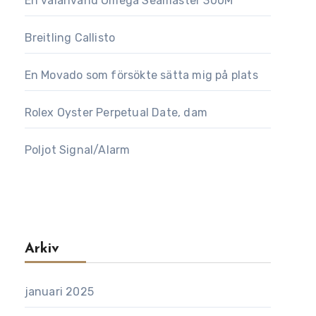
En välanvänd Omega Seamaster 300M
Breitling Callisto
En Movado som försökte sätta mig på plats
Rolex Oyster Perpetual Date, dam
Poljot Signal/Alarm
Arkiv
januari 2025