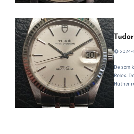
Tudor
2024-
De som ka
Rolex. D
Hüther r