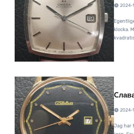
2024-1
Egentlig
klocka. M
kvadratis
Cлава
2024-1
Jag har t