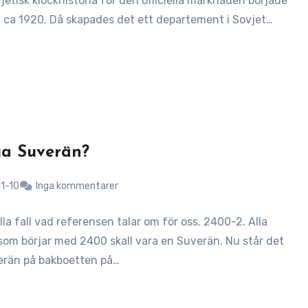
jetisk klockhistoria för den officiella marknaden började
gt ca 1920. Då skapades det ett departement i Sovjet…
a Suverän?
1-10
Inga kommentarer
alla fall vad referensen talar om för oss. 2400-2. Alla
om börjar med 2400 skall vara en Suverän. Nu står det
erän på bakboetten på…