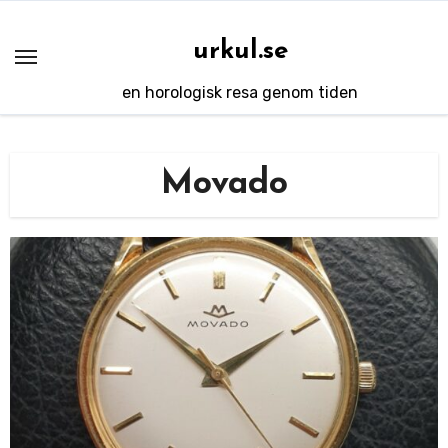
Hoppa
till
urkul.se
innehåll
en horologisk resa genom tiden
Movado