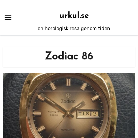
Hoppa
till
urkul.se
innehåll
en horologisk resa genom tiden
Zodiac 86