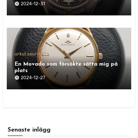
2024-12-31
urkul.se
urvalda
En Movado som försökte sätta mig på
plats
2024-12-27
Senaste inlägg