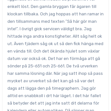
enkelt löst. Den gamla bryggan får ägaren till
klockan tillbaka. Och jag hoppas att han ramar in
den tillsammans med texten ”Så här gör man
inte!”. I övrigt gick servicen väldigt bra. Jag
hittade inga andra konstigheter. Allt såg helt ok
ut. Även fjädern såg ok ut så den fick hänga med
en vända till. Och det ökända hjulet som växlar
datum var också ok. Det har en förmåga att gå
sönder på 25-651 och 25-661. De två urverken
har samma lösning där. När jag satt ihop så pass
mycket av urverket så det kan gå så var det
dags att lägga den på timegraphern. Jag gör
alltid en snabbkoll i drt här läget. I det här fallet
så betyder det att jag inte satt dit delarna för
kalendern eller automatiken. Då slipper man