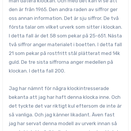
man datera klockan. Och med det kan vi se att
den är från 1965. Den andra raden av siffror ger
oss annan information. Det är sju siffror. De två
första talar om vilket urverk som sitter i klockan.
I detta fall är det 58 som pekar på 25-651. Nästa
två siffror anger materialet i boetten. I detta fall
21 som pekar på rostfritt stål plätterat med 14k
guld. De tre sista siffrorna anger medellen på
klockan. I detta fall 200.
Jag har nämnt för några klockintresserade
bekanta att jag har haft denna klocka inne. Och
det tyckte det var riktigt kul eftersom de inte är
så vanliga. Och jag känner likadant. Även fast
jag har servat denna modell av urverk innan så