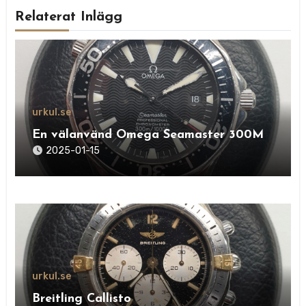
Relaterat Inlägg
urkul.se
En välanvänd Omega Seamaster 300M
2025-01-15
urkul.se
Breitling Callisto