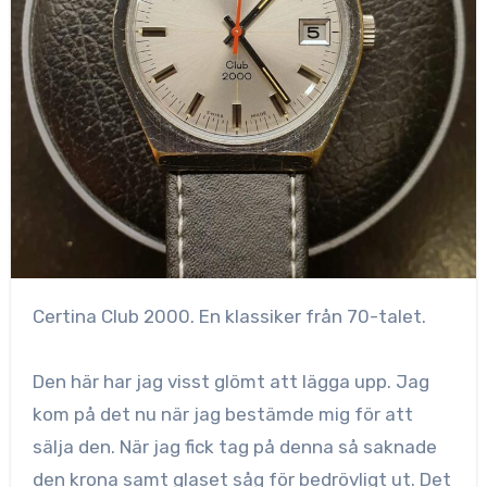
Certina Club 2000. En klassiker från 70-talet.
Den här har jag visst glömt att lägga upp. Jag
kom på det nu när jag bestämde mig för att
sälja den. När jag fick
tag på denna så saknade
den krona samt glaset såg för bedrövligt ut. Det