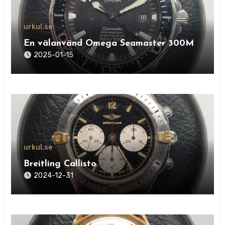
urkul.se
En välanvänd Omega Seamaster 300M
2025-01-15
urkul.se
Breitling Callisto
2024-12-31