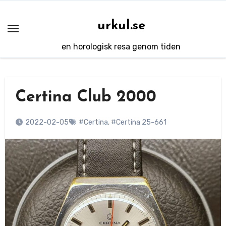
Hoppa
till
urkul.se
innehåll
en horologisk resa genom tiden
Certina Club 2000
2022-02-05
#Certina
,
#Certina 25-661