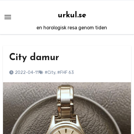
Hoppa
till
urkul.se
innehåll
en horologisk resa genom tiden
City damur
2022-04-11
#City
,
#FHF 63