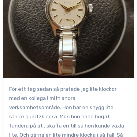
För ett tag sedan så pratade jag lite klockor
med en kollega i mitt andra
verksamhetsområde. Hon har en snygg lite
större quartzklocka.
Men hon hade börjat
fundera på att skaffa en till så hon kunde växla
lite. Och gärna en lite mindre klocka i så fall. Så