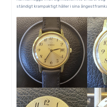
ständigt krampaktigt håller i sina ångestframk