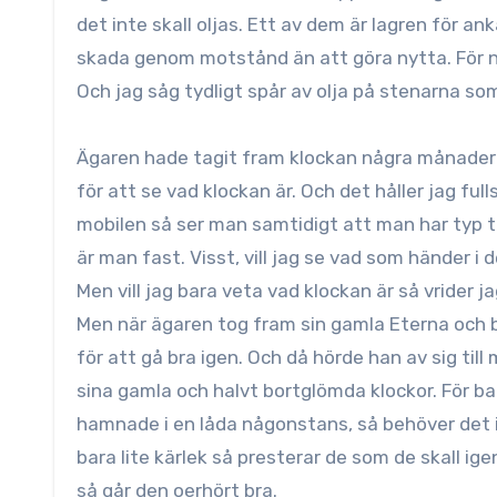
det inte skall oljas. Ett av dem är lagren för ank
skada genom motstånd än att göra nytta. För nä
Och jag såg tydligt spår av olja på stenarna so
Ägaren hade tagit fram klockan några månader t
för att se vad klockan är. Och det håller jag fu
mobilen så ser man samtidigt att man har typ 
är man fast. Visst, vill jag se vad som händer i 
Men vill jag bara veta vad klockan är så vrider j
Men när ägaren tog fram sin gamla Eterna och b
för att gå bra igen. Och då hörde han av sig till 
sina gamla och halvt bortglömda klockor. För bar
hamnade i en låda någonstans, så behöver det in
bara lite kärlek så presterar de som de skall ig
så går den oerhört bra.