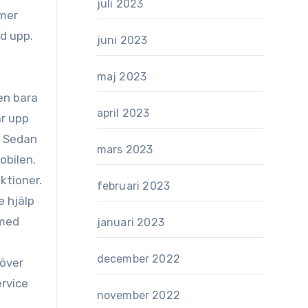
juli 2023
 mer
d upp.
juni 2023
maj 2023
en bara
april 2023
ar upp
. Sedan
mars 2023
obilen.
ktioner.
februari 2023
e hjälp
 med
januari 2023
december 2022
höver
ervice
november 2022