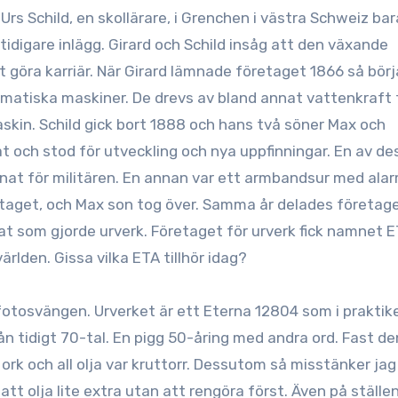
tidigare inlägg. Girard och Schild insåg att den växande
tt göra karriär. När Girard lämnade företaget 1866 så bör
tomatiska maskiner. De drevs av bland annat vattenkraft 
kin. Schild gick bort 1888 och hans två söner Max och
t och stod för utveckling och nya uppfinningar. En av de
at för militären. En annan var ett armbandsur med alar
etaget, och Max son tog över. Samma år delades företage
nat som gjorde urverk. Företaget för urverk fick namnet 
ärlden. Gissa vilka ETA tillhör idag?
 fotosvängen. Urverket är ett Eterna 12804 som i praktik
ån tidigt 70-tal. En pigg 50-åring med andra ord. Fast de
 ork och all olja var kruttorr. Dessutom så misstänker jag
t olja lite extra utan att rengöra först. Även på ställe