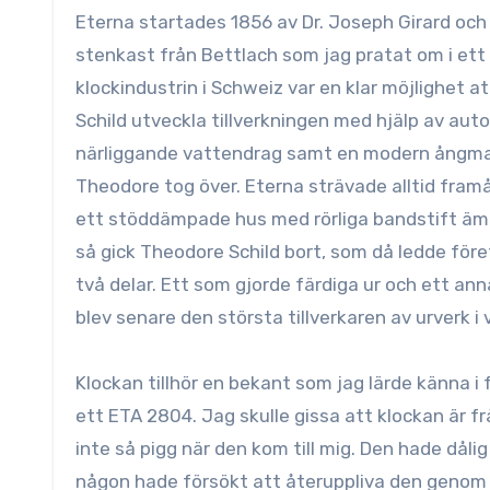
Eterna startades 1856 av Dr. Joseph Girard och Urs Schild, en skollärare, i Grenchen i västra Schweiz bara några
stenkast från Bettlach som jag pratat om i ett 
klockindustrin i Schweiz var en klar möjlighet a
Schild utveckla tillverkningen med hjälp av au
närliggande vattendrag samt
en modern ångmas
Theodore tog över. Eterna strävade alltid framå
ett stöddämpade hus med rörliga bandstift ämn
så gick Theodore Schild bort, som då ledde för
två delar. Ett som gjorde färdiga ur och ett an
blev senare den största tillverkaren av urverk i v
Klockan tillhör en bekant som jag lärde känna i
ett ETA 2804. Jag skulle gissa att klockan är fr
inte så pigg när den kom till mig. Den hade dålig
någon hade försökt att återuppliva den genom at