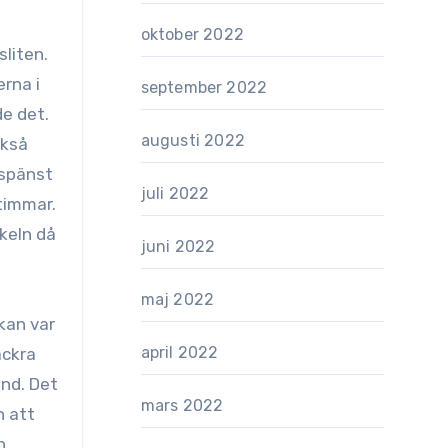
oktober 2022
liten.
erna i
september 2022
de det.
augusti 2022
ckså
 spänst
juli 2022
 timmar.
keln då
juni 2022
maj 2022
kan var
april 2022
ackra
and. Det
mars 2022
h att
n