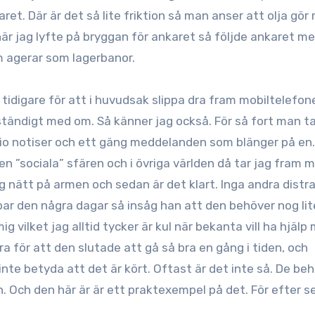
aret. Där är det så lite friktion så man anser att olja gör
r jag lyfte på bryggan för ankaret så följde ankaret me
m agerar som lagerbanor.
idigare för att i huvudsak slippa dra fram mobiltelefon
llständigt med om. Så känner jag också. För så fort man t
tio notiser och ett gäng meddelanden som blänger på en
den ”sociala” sfären och i övriga världen då tar jag fram m
ag nätt på armen och sedan är det klart. Inga andra distra
ar den några dagar så insåg han att den behöver nog lit
mig vilket jag alltid tycker är kul när bekanta vill ha hjälp
a för att den slutade att gå så bra en gång i tiden, och
te betyda att det är kört. Oftast är det inte så. De be
en. Och den här är är ett praktexempel på det. För efter s