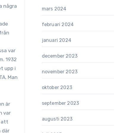
mars 2024
jade
februari 2024
från
januari 2024
ssa var
december 2023
m. 1932
t upp i
november 2023
ETA. Man
oktober 2023
september 2023
en är
n var
augusti 2023
 att
n där