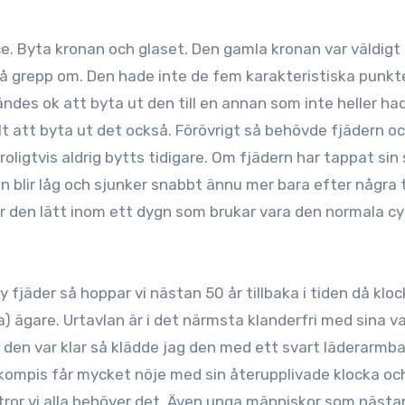
. Byta kronan och glaset. Den gamla kronan var väldigt s
 få grepp om. Den hade inte de fem karakteristiska punkt
kändes ok att byta ut den till en annan som inte heller ha
elt att byta ut det också. Förövrigt så behövde fjädern o
oligtvis aldrig bytts tidigare. Om fjädern har tappat sin
den blir låg och sjunker snabbt ännu mer bara efter några
r den lätt inom ett dygn som brukar vara den normala cy
fjäder så hoppar vi nästan 50 år tillbaka i tiden då kloc
nda) ägare. Urtavlan är i det närmsta klanderfri med sina v
när den var klar så klädde jag den med ett svart läderarmb
 kompis får mycket nöje med sin återupplivade klocka oc
g tror vi alla behöver det. Även unga människor som nästa