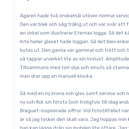
Ägaren hade två önskemål utöver normal service
Den var blek och såg tråkig ut och var svår att
en cirkel som illustrerar Eternas logga. Så det 
Inte heller glaset hade loggan. Så det blev enk
bytas ut. Den gamla var gammal och trött och tr
så tappar urverket lite av sin livslust. Amplitu
Tillsammans med torr olja och smuts så stanna
man drar upp en manuell klocka.
Så med en ny krona och glas samt service och ny 
ny och fick sin första (och troligtvis till idag e
Breguet-inspirerade siffror. Vid fototillfället 
är så jag tycker den skall vara. Jag hoppas min
han kan lägga ifrån sig mobilen lite oftare. Ja