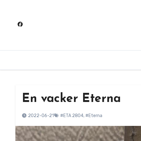
Hoppa
till
innehåll
En vacker Eterna
2022-06-21
#ETA 2804
,
#Eterna