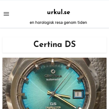
Hoppa
till
urkul.se
innehåll
en horologisk resa genom tiden
Certina DS